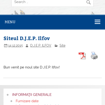
MENU
Siteul D.J.E.P. Ilfov
14.12.2015
D.J.E.P. ILFOV
Site
Bun venit pe noul site D.J.E.P. Ilfov!
INFORMAŢII GENERALE
Furnizare date