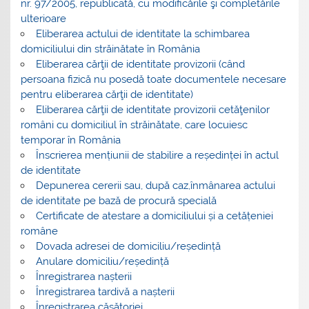
nr. 97/2005, republicată, cu modificările şi completările
ulterioare
Eliberarea actului de identitate la schimbarea
domiciliului din străinătate în România
Eliberarea cărţii de identitate provizorii (când
persoana fizică nu posedă toate documentele necesare
pentru eliberarea cărţii de identitate)
Eliberarea cărţii de identitate provizorii cetăţenilor
români cu domiciliul în străinătate, care locuiesc
temporar în România
Înscrierea mențiunii de stabilire a reședinței în actul
de identitate
Depunerea cererii sau, după caz,înmânarea actului
de identitate pe bază de procură specială
Certificate de atestare a domiciliului și a cetățeniei
române
Dovada adresei de domiciliu/reședință
Anulare domiciliu/reședință
Înregistrarea nașterii
Înregistrarea tardivă a nașterii
Înregistrarea căsătoriei