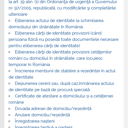
la art. 19 alin. (1) din Ordonanţa de urgenţă a Guvernului
nr. 97/2005, republicată, cu modificările şi completările
ulterioare
Eliberarea actului de identitate la schimbarea
domiciliului din străinătate în România
Eliberarea cărţii de identitate provizorii (când
persoana fizică nu posedă toate documentele necesare
pentru eliberarea cărţii de identitate)
Eliberarea cărţii de identitate provizorii cetăţenilor
români cu domiciliul în străinătate, care locuiesc
temporar în România
Înscrierea mențiunii de stabilire a reședinței în actul
de identitate
Depunerea cererii sau, după caz,înmânarea actului
de identitate pe bază de procură specială
Certificate de atestare a domiciliului și a cetățeniei
române
Dovada adresei de domiciliu/reședință
Anulare domiciliu/reședință
Înregistrarea nașterii
Înregistrarea tardivă a nașterii