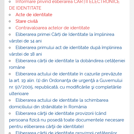
Informare privind eliberarea CĂRȚII ELECTRONICE
DE IDENTITATE
Acte de identitate
Stare civilă
Contravaloarea actelor de identitate
Eliberarea primei Cărți de Identitate la împlinirea
vârstei de 14 ani
Eliberarea primului act de identitate după împlinirea
vârstei de 18 ani
Eliberarea cărții de identitate la dobândirea cetățeniei
române
Eliberarea actului de identitate în cazurile prevăzute
la art. 19 alin. (1) din Ordonanţa de urgenţă a Guvernului
nr. 97/2005, republicată, cu modificările şi completările
ulterioare
Eliberarea actului de identitate la schimbarea
domiciliului din străinătate în România
Eliberarea cărţii de identitate provizorii (când
persoana fizică nu posedă toate documentele necesare
pentru eliberarea cărţii de identitate)
Eliberarea cărţii de identitate provizorii cetăţenilor