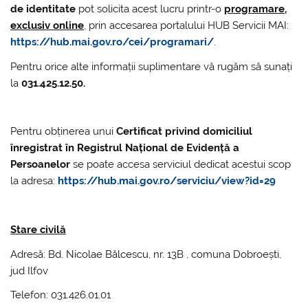
de identitate
pot solicita acest lucru printr-o
programare,
exclusiv online
, prin accesarea portalului HUB Servicii MAI:
https://hub.mai.gov.ro/cei/programari/
.
Pentru orice alte informații suplimentare vă rugăm să sunați
la
031.425.12.50.
Pentru obținerea unui
Certificat privind domiciliul
înregistrat în Registrul Național de Evidență a
Persoanelor
se poate accesa serviciul dedicat acestui scop
la adresa:
https://hub.mai.gov.ro/serviciu/view?id=29
Stare civilă
Adresă: Bd. Nicolae Bălcescu, nr. 13B , comuna Dobroești,
jud Ilfov
Telefon: 031.426.01.01