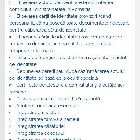
Eliberarea actului de identitate la schimbarea
domiciliului din străinătate în România
Eliberarea cărţii de identitate provizorii (când
persoana fizică nu posedă toate documentele necesare
pentru eliberarea cărţii de identitate)
Eliberarea cărţii de identitate provizorii cetăţenilor
români cu domiciliul în străinătate, care locuiesc
temporar în România
Înscrierea mențiunii de stabilire a reședinței în actul
de identitate
Depunerea cererii sau, după caz,înmânarea actului
de identitate pe bază de procură specială
Certificate de atestare a domiciliului și a cetățeniei
române
Dovada adresei de domiciliu/reședință
Anulare domiciliu/reședință
Înregistrarea nașterii
Înregistrarea tardivă a nașterii
Înregistrarea căsătoriei
Înregistrarea decesului
Divorțul pe cale administrativă