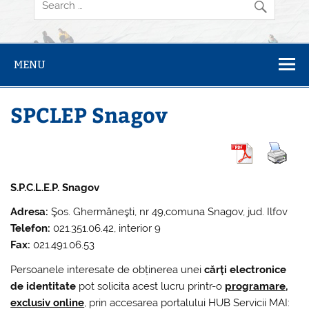
MENU
SPCLEP Snagov
S.P.C.L.E.P. Snagov
Adresa:
Şos. Ghermăneşti, nr 49,comuna Snagov, jud. Ilfov
Telefon:
021.351.06.42, interior 9
Fax:
021.491.06.53
Persoanele interesate de obținerea unei
cărți electronice
de identitate
pot solicita acest lucru printr-o
programare,
exclusiv online
, prin accesarea portalului HUB Servicii MAI: