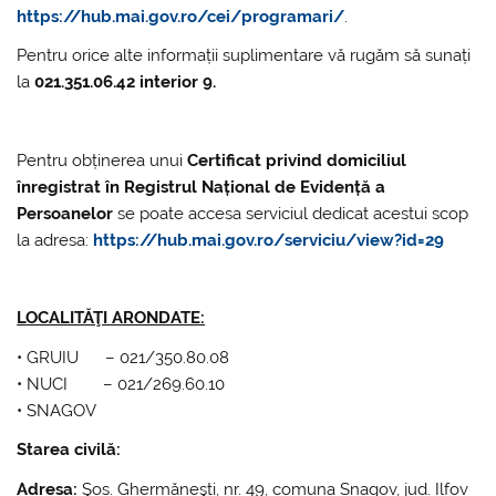
https://hub.mai.gov.ro/cei/programari/
.
Pentru orice alte informații suplimentare vă rugăm să sunați
la
021.351.06.42 interior 9.
Pentru obținerea unui
Certificat privind domiciliul
înregistrat în Registrul Național de Evidență a
Persoanelor
se poate accesa serviciul dedicat acestui scop
la adresa:
https://hub.mai.gov.ro/serviciu/view?id=29
LOCALITĂŢI ARONDATE:
• GRUIU – 021/350.80.08
• NUCI – 021/269.60.10
• SNAGOV
Starea civilă:
Adresa:
Şos. Ghermăneşti, nr. 49, comuna Snagov, jud. Ilfov