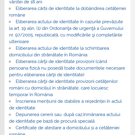
vârstei de 18 ani
Eliberarea cărții de identitate la dobândirea cetățeniei
române
Eliberarea actului de identitate în cazurile prevăzute
la art. 19 alin. (1) din Ordonanţa de urgenţă a Guvernului
nr. 97/2005, republicată, cu modificările şi completările
ulterioare
Eliberarea actului de identitate la schimbarea
domiciliului din străinătate în România
Eliberarea cărţii de identitate provizorii (când
persoana fizică nu posedă toate documentele necesare
pentru eliberarea cărţii de identitate)
Eliberarea cărţii de identitate provizorii cetăţenilor
români cu domiciliul în străinătate, care locuiesc
temporar în România
Înscrierea mențiunii de stabilire a reședinței în actul
de identitate
Depunerea cererii sau, după caz,înmânarea actului
de identitate pe bază de procură specială
Certificate de atestare a domiciliului și a cetățeniei
române