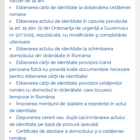
vârstei de 18 ani
Eliberarea cărții de identitate la dobândirea cetățeniei
române
Eliberarea actului de identitate în cazurile prevăzute
la art. 19 alin. (1) din Ordonanţa de urgenţă a Guvernului
nr. 97/2005, republicată, cu modificările şi completările
ulterioare
Eliberarea actului de identitate la schimbarea
domiciliului din străinătate în România
Eliberarea cărţii de identitate provizorii (când
persoana fizică nu posedă toate documentele necesare
pentru eliberarea cărţii de identitate)
Eliberarea cărţii de identitate provizorii cetăţenilor
români cu domiciliul în străinătate, care locuiesc
temporar în România
Înscrierea mențiunii de stabilire a reședinței în actul
de identitate
Depunerea cererii sau, după caz,înmânarea actului
de identitate pe bază de procură specială
Certificate de atestare a domiciliului și a cetățeniei
române